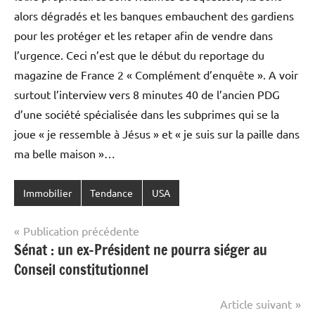
alors dégradés et les banques embauchent des gardiens
pour les protéger et les retaper afin de vendre dans
l’urgence. Ceci n’est que le début du reportage du
magazine de France 2 « Complément d’enquête ». A voir
surtout l’interview vers 8 minutes 40 de l’ancien PDG
d’une société spécialisée dans les subprimes qui se la
joue « je ressemble à Jésus » et « je suis sur la paille dans
ma belle maison »…
Immobilier
Tendance
USA
Navigation
Publication précédente
Sénat : un ex-Président ne pourra siéger au
de
Conseil constitutionnel
l’article
Article suivant