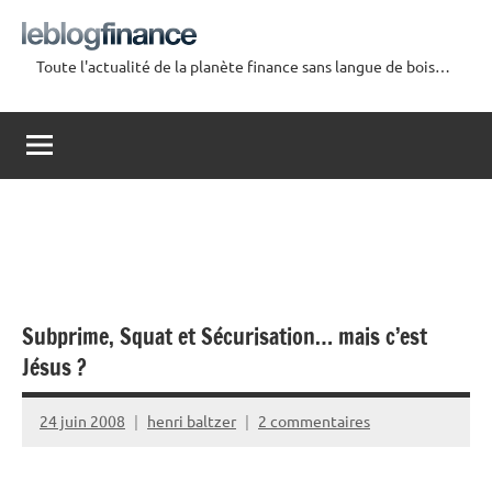
Aller
au
Toute l'actualité de la planète finance sans langue de bois…
contenu
Le
Blog
Finance
Subprime, Squat et Sécurisation… mais c’est
Jésus ?
24 juin 2008
henri baltzer
2 commentaires