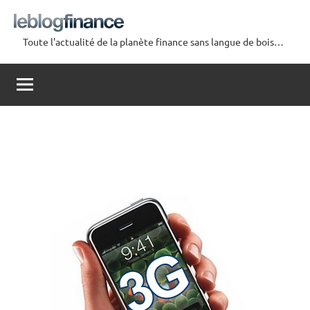
Aller
au
Toute l'actualité de la planète finance sans langue de bois…
contenu
Le
Blog
Finance