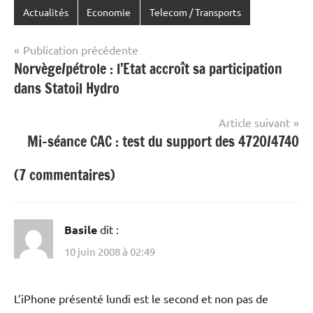
Actualités
Economie
Telecom / Transports
Navigation
Publication précédente
Norvège/pétrole : l’Etat accroît sa participation
de
dans Statoil Hydro
l’article
Article suivant
Mi-séance CAC : test du support des 4720/4740
(7 commentaires)
Basile
dit :
10 juin 2008 à 02:49
L’iPhone présenté lundi est le second et non pas de