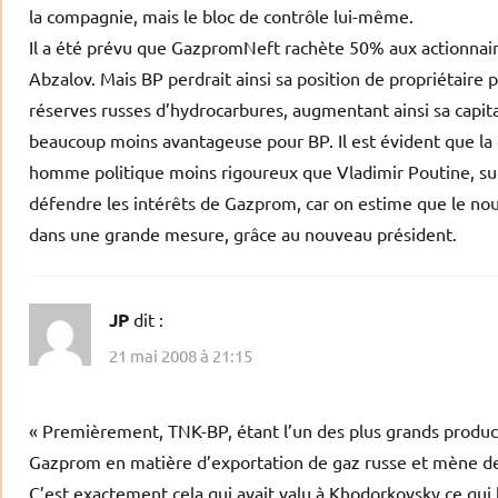
la compagnie, mais le bloc de contrôle lui-même.
Il a été prévu que GazpromNeft rachète 50% aux actionnaire
Abzalov. Mais BP perdrait ainsi sa position de propriétaire pa
réserves russes d’hydrocarbures, augmentant ainsi sa capitali
beaucoup moins avantageuse pour BP. Il est évident que la
homme politique moins rigoureux que Vladimir Poutine, s
défendre les intérêts de Gazprom, car on estime que le n
dans une grande mesure, grâce au nouveau président.
JP
dit :
21 mai 2008 à 21:15
« Premièrement, TNK-BP, étant l’un des plus grands produc
Gazprom en matière d’exportation de gaz russe et mène des
C’est exactement cela qui avait valu à Khodorkovsky ce qui l