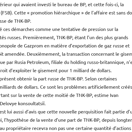
ieur qui avaient investi le bureau de BP, et cette fois-ci, la
 (FSB). Cette « promotion hiérarchique » de l’affaire est sans d
russe de TNK-BP.
ré ces démarches comme une tentative de pression sur la
ités russes. Premièrement, TNK-BP, étant l’un des plus grands
monopole de Gazprom en matière d’exportation de gaz russe et
soit amendée. Deuxièmement, la transaction concernant le gise
ue par Rusia Petroleum, filiale du holding russo-britannique, n’
it d’exploiter le gisement pour 1 milliard de dollars.
présent obtenir la part russe de TNK-BP. Selon certaines
lliards de dollars. Ce sont les problèmes artificiellement créé
ortant sur la vente de cette moitié de TNK-BP, estime Ivan
Delovye konsoultatsiï.
t lui aussi d’avis que cette nouvelle perquisition fait partie d’
ui, l’hypothèse de la vente d’une part de TNK-BP, depuis longt
u propriétaire recevra non pas une certaine quantité d’actions