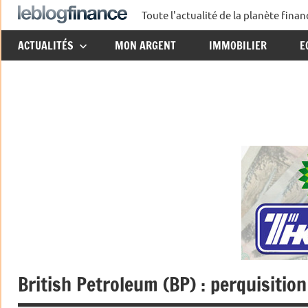
Aller
Toute l'actualité de la planète fin
Le
au
ACTUALITÉS
MON ARGENT
IMMOBILIER
E
contenu
Blog
Finance
British Petroleum (BP) : perquisitio