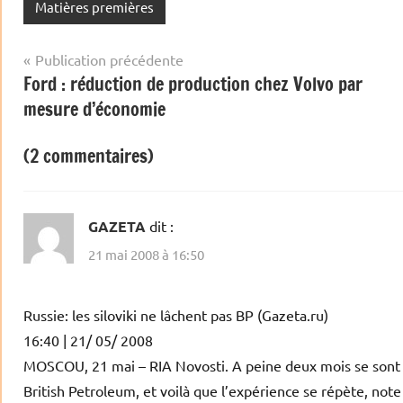
Matières premières
Navigation
Publication précédente
Ford : réduction de production chez Volvo par
de
mesure d’économie
l’article
(2 commentaires)
GAZETA
dit :
21 mai 2008 à 16:50
Russie: les siloviki ne lâchent pas BP (Gazeta.ru)
16:40 | 21/ 05/ 2008
MOSCOU, 21 mai – RIA Novosti. A peine deux mois se sont é
British Petroleum, et voilà que l’expérience se répète, note