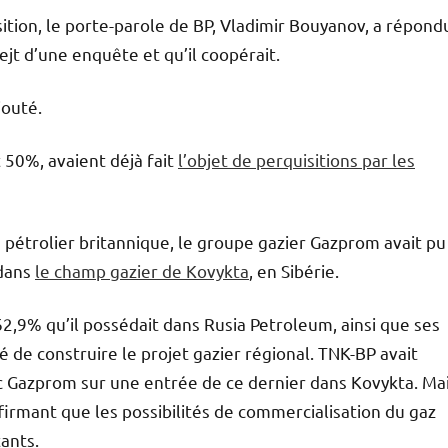
ition, le porte-parole de BP, Vladimir Bouyanov, a répond
bejt d’une enquête et qu’il coopérait.
jouté.
t 50%, avaient déjà fait
l’objet de perquisitions par les
e pétrolier britannique, le groupe gazier Gazprom avait pu
 dans
le champ gazier de Kovykta
, en Sibérie.
62,9% qu’il possédait dans Rusia Petroleum, ainsi que ses
 de construire le projet gazier régional. TNK-BP avait
Gazprom sur une entrée de ce dernier dans Kovykta. Mai
ffirmant que les possibilités de commercialisation du gaz
tants.