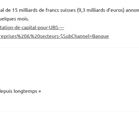
 de 15 milliards de francs suisses (9,3 milliards d’euros) anno
quelques mois.
ation-de-capital-pour-UBS-~-
eprises%20&%20secteurs-$SubChannel=Banque
n depuis longtemps »