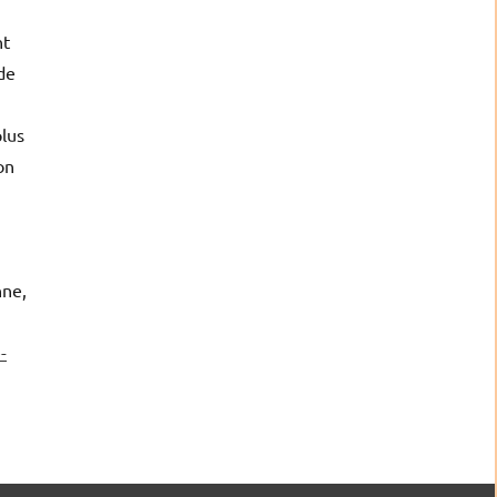
nt
de
plus
on
nne,
-