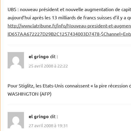
UBS : nouveau président et nouvelle augmentation de capital
aujourd’hui après les 13 milliards de francs suisses d’il y a 
http://www.latribune.fr/info/Nouveau-president-et-augment
ID657AA672227D29B2C1257434003D7478-$Channel=Entr
el gringo
dit :
25 avril 2008 à 22:22
Pour Stiglitz, les Etats-Unis connaissent « la pire récessio
WASHINGTON (AFP)
el gringo
dit :
27 avril 2008 à 19:31