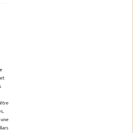
re
 et
s
 être
s.
t une
llars