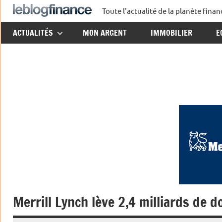
Aller
Toute l'actualité de la planète fin
Le
au
ACTUALITÉS
MON ARGENT
IMMOBILIER
E
contenu
Blog
Finance
Merrill Lynch lève 2,4 milliards de d