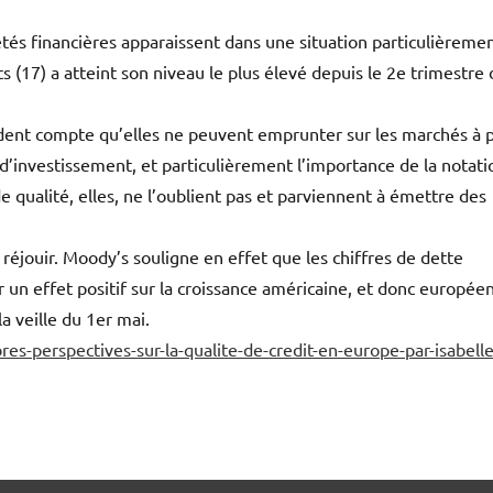
ciétés financières apparaissent dans une situation particulièreme
 (17) a atteint son niveau le plus élevé depuis le 2e trimestre 
endent compte qu’elles ne peuvent emprunter sur les marchés à 
 d’investissement, et particulièrement l’importance de la notati
 qualité, elles, ne l’oublient pas et parviennent à émettre des
réjouir. Moody’s souligne en effet que les chiffres de dette
 un effet positif sur la croissance américaine, et donc europée
a veille du 1er mai.
-perspectives-sur-la-qualite-de-credit-en-europe-par-isabelle