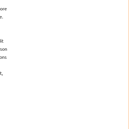
iore
e.
it
 son
ions
t,