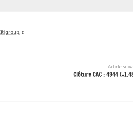
Citigroup
, c
Article suiv
Clôture CAC : 4944 (+1.