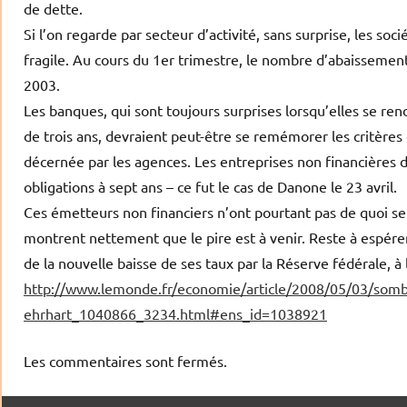
de dette.
Si l’on regarde par secteur d’activité, sans surprise, les so
fragile. Au cours du 1er trimestre, le nombre d’abaissements
2003.
Les banques, qui sont toujours surprises lorsqu’elles se r
de trois ans, devraient peut-être se remémorer les critères
décernée par les agences. Les entreprises non financières de
obligations à sept ans – ce fut le cas de Danone le 23 avril.
Ces émetteurs non financiers n’ont pourtant pas de quoi se 
montrent nettement que le pire est à venir. Reste à espérer
de la nouvelle baisse de ses taux par la Réserve fédérale, à l
http://www.lemonde.fr/economie/article/2008/05/03/sombres
ehrhart_1040866_3234.html#ens_id=1038921
Les commentaires sont fermés.