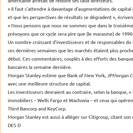
américaine arrêtait de réduire ses taux directeurs.
« Il faut s’attendre à davantage d’augmentations de capital
et que les perspectives de résultats se dégradent », écrive
« Nous pensons que nous ne sommes que dans le troisième to
prévoyons que ce cycle sera pire que (le marasme) de 1990
Un nombre croissant d’investisseurs et de responsables du 
ces dernières semaines que les marchés étaient plus proches
début. Ces commentaires, couplés à des efforts des banques
bancaires la semaine dernière.
Morgan Stanley estime que Bank of New York, JPMorgan Cha
avec une meilleure structure de capital.
Les investisseurs devraient au contraire, selon la banque, 
immobiliers – Wells Fargo et Wachovia – et ceux qui opère
Third Bancorp and KeyCorp.
Morgan Stanley est aussi à alléger sur Citigroup, citant son 
DES D