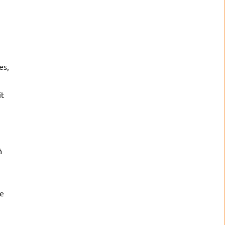
es,
it
à
de