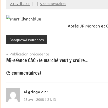
23 avril 2008
5 commentaires
Après
JP Morgan
et
Banques/Assurances
Navigation
Publication précédente
Mi-séance CAC : le marché veut y croire…
de
l’article
(5 commentaires)
el gringo
dit :
23 avril 2008 à 21:13