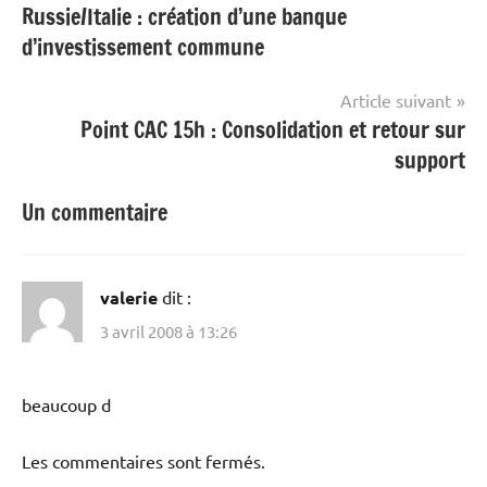
Russie/Italie : création d’une banque
de
d’investissement commune
l’article
Article suivant
Point CAC 15h : Consolidation et retour sur
support
Un commentaire
valerie
dit :
3 avril 2008 à 13:26
beaucoup d
Les commentaires sont fermés.