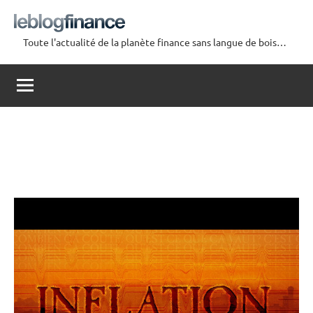
Aller
au
Toute l'actualité de la planète finance sans langue de bois…
contenu
Le
Blog
Finance