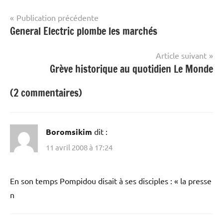
Navigation
Publication précédente
General Electric plombe les marchés
de
l’article
Article suivant
Grève historique au quotidien Le Monde
(2 commentaires)
Boromsikim
dit :
11 avril 2008 à 17:24
En son temps Pompidou disait à ses disciples : « la presse
n