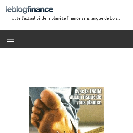
Aller
au
Toute l'actualité de la planète finance sans langue de bois…
contenu
Le
Blog
Finance