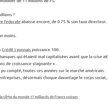
mobilier de 11 millions de FS.
llions ?
ve federale
abaisse encore, de 0.75 % son taux directeur.
on moins.
n
Crédit Lyonnais
puissance 100.
 banques qui étaient mal capitalisées avant que la crise ai
 ans de croissance stagnante « .
a pu compté, toutes ces années sur le marché américain.
’entreprises, désormais choque davantage le corps social, 
a tÃªte du monde 17 milliards de Francs suisses