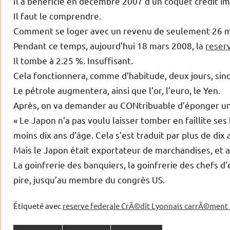
Il a bénéficié en décembre 2007 d’un coquet crédit im
Il faut le comprendre.
Comment se loger avec un revenu de seulement 26 mi
Pendant ce temps, aujourd’hui 18 mars 2008, la
reser
Il tombe à 2.25 %. Insuffisant.
Cela fonctionnera, comme d’habitude, deux jours, sin
Le pétrole augmentera, ainsi que l’or, l’euro, le Yen.
Après, on va demander au CONtribuable d’éponger u
« Le Japon n’a pas voulu laisser tomber en faillite ses
moins dix ans d’âge. Cela s’est traduit par plus de dix
Mais le Japon était exportateur de marchandises, et 
La goinfrerie des banquiers, la goinfrerie des chefs d
pire, jusqu’au membre du congrès US.
Étiqueté avec
reserve federale CrÃ©dit Lyonnais carrÃ©ment l