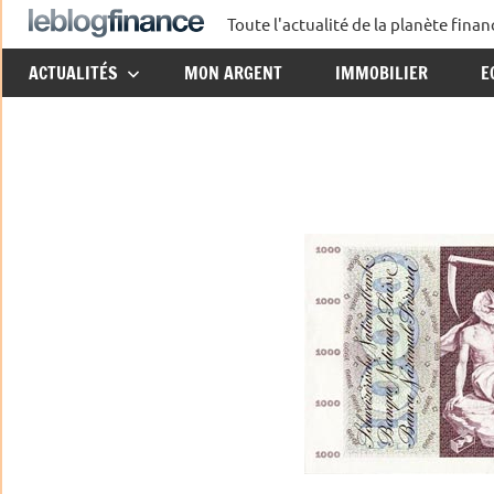
Aller
Toute l'actualité de la planète fin
Le
au
ACTUALITÉS
MON ARGENT
IMMOBILIER
E
contenu
Blog
Finance