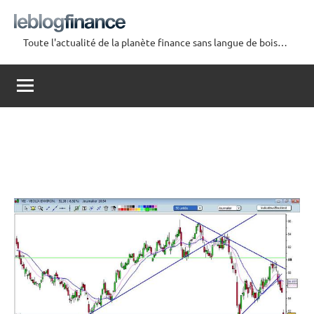
Aller
au
Toute l'actualité de la planète finance sans langue de bois…
contenu
Le
Blog
Finance