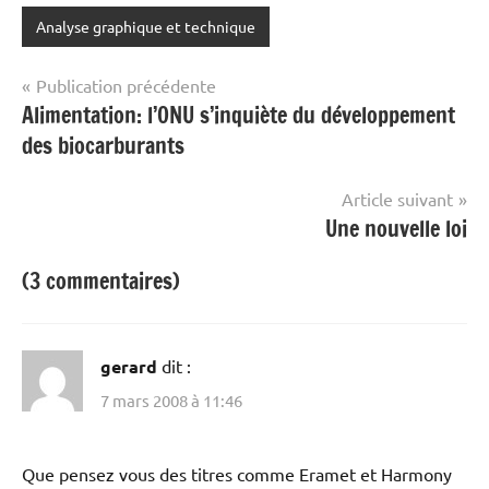
Analyse graphique et technique
Navigation
Publication précédente
Alimentation: l’ONU s’inquiète du développement
de
des biocarburants
l’article
Article suivant
Une nouvelle loi
(3 commentaires)
gerard
dit :
7 mars 2008 à 11:46
Que pensez vous des titres comme Eramet et Harmony