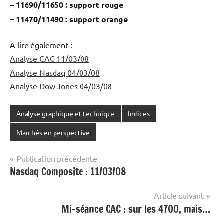
– 11690/11650 : support rouge
– 11470/11490 : support orange
A lire également :
Analyse CAC 11/03/08
Analyse Nasdaq 04/03/08
Analyse Dow Jones 04/03/08
Analyse graphique et technique
Indices
Marchés en perspective
Navigation
Publication précédente
Nasdaq Composite : 11/03/08
de
l’article
Article suivant
Mi-séance CAC : sur les 4700, mais…