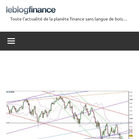
Aller
au
Toute l'actualité de la planète finance sans langue de bois…
contenu
Le
Blog
Finance