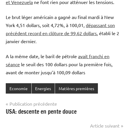
et Venezuela
ne font rien pour atténuer les tensions.
Le brut léger américain a gagné au final mardi à New
York 4,51 dollars, soit 4,72%, à 100,01,
dépassant son
précédent record en clôture de 99,62 dollars
, établi le 2
janvier dernier.
A la même date, le baril de pétrole
avait franchi en
séance
le seuil des 100 dollars pour la première fois,
avant de monter jusqu’à 100,09 dollars
Economie
Energies
Matières premières
Navigation
Publication précédente
USA: descente en pente douce
de
l’article
Article suivant