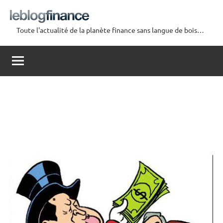
Aller
au
Toute l'actualité de la planète finance sans langue de bois…
contenu
Le
Blog
Finance