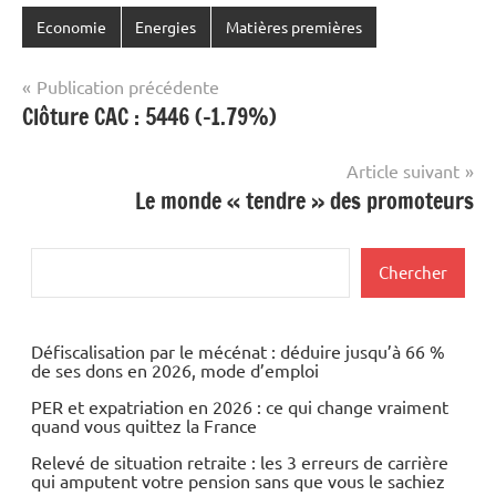
Economie
Energies
Matières premières
Navigation
Publication précédente
Clôture CAC : 5446 (-1.79%)
de
l’article
Article suivant
Le monde « tendre » des promoteurs
Rechercher
Chercher
Défiscalisation par le mécénat : déduire jusqu’à 66 %
de ses dons en 2026, mode d’emploi
PER et expatriation en 2026 : ce qui change vraiment
quand vous quittez la France
Relevé de situation retraite : les 3 erreurs de carrière
qui amputent votre pension sans que vous le sachiez