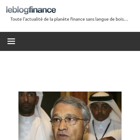
Aller
au
Toute l'actualité de la planète finance sans langue de bois…
contenu
Le
Blog
Finance