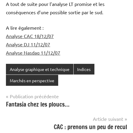
A tout de suite pour l’analyse LT promise et les
conséquences d’une possible sortie par le sud.
A lire également :
Analyse CAC 18/12/07
Analyse DJ 11/12/07
Analyse Nasdaq 11/12/07
Analyse graphique et technique
Indices
Marchés en perspective
Navigation
Publication précédente
Fantasia chez les ploucs…
de
l’article
Article suivant
CAC : prenons un peu de recul