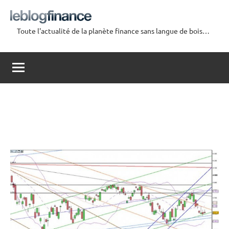
Aller
au
Toute l'actualité de la planète finance sans langue de bois…
contenu
Le
Blog
Finance