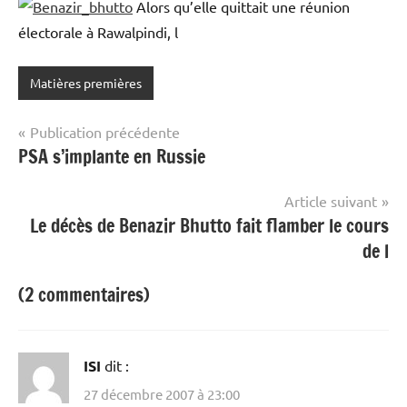
Alors qu’elle quittait une réunion
électorale à Rawalpindi, l
Matières premières
Navigation
Publication précédente
PSA s’implante en Russie
de
l’article
Article suivant
Le décès de Benazir Bhutto fait flamber le cours
de l
(2 commentaires)
ISI
dit :
27 décembre 2007 à 23:00