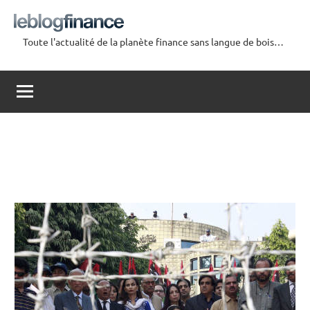
Aller
au
Toute l'actualité de la planète finance sans langue de bois…
contenu
Le
Blog
Finance