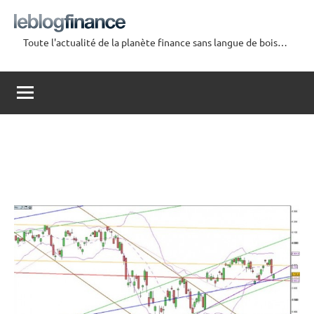
Aller
au
Toute l'actualité de la planète finance sans langue de bois…
contenu
Le
Blog
Finance