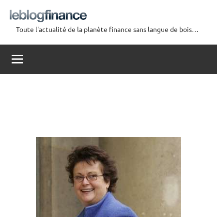
Aller
au
Toute l'actualité de la planète finance sans langue de bois…
contenu
Le
Blog
Finance