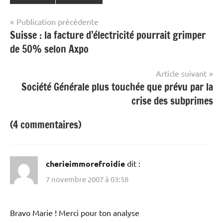
Navigation
Publication précédente
Suisse : la facture d’électricité pourrait grimper
de
de 50% selon Axpo
l’article
Article suivant
Société Générale plus touchée que prévu par la
crise des subprimes
(4 commentaires)
cherieimmorefroidie
dit :
7 novembre 2007 à 03:58
Bravo Marie ! Merci pour ton analyse