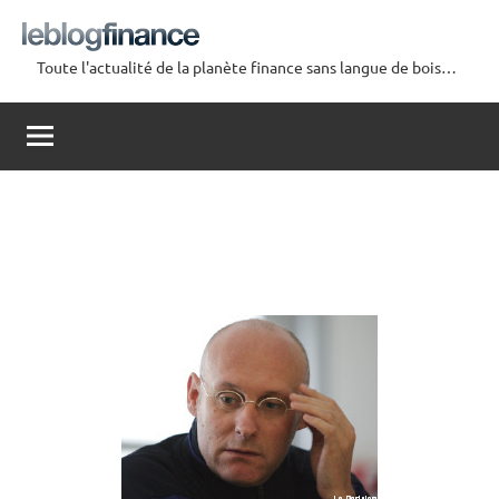
Aller
au
Toute l'actualité de la planète finance sans langue de bois…
contenu
Le
Blog
Finance