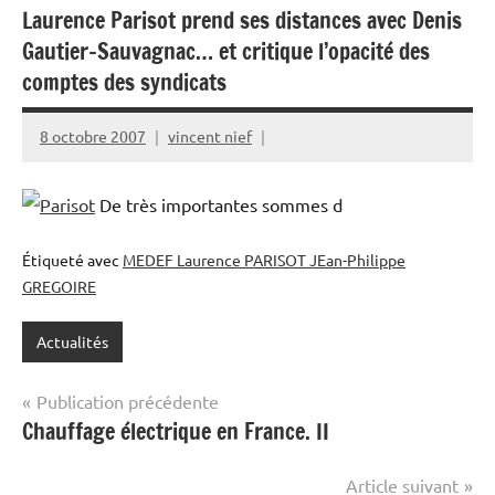
Laurence Parisot prend ses distances avec Denis
Gautier-Sauvagnac… et critique l’opacité des
comptes des syndicats
8 octobre 2007
vincent nief
De très importantes sommes d
Étiqueté avec
MEDEF Laurence PARISOT JEan-Philippe
GREGOIRE
Actualités
Navigation
Publication précédente
Chauffage électrique en France. II
de
l’article
Article suivant