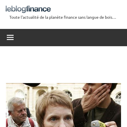
Aller
au
Toute l'actualité de la planète finance sans langue de bois…
contenu
Le
Blog
Finance