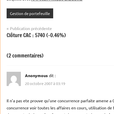
Gestion de portefeuille
Navigation
Publication précédente
Clôture CAC : 5740 (-0.46%)
de
l’article
(2 commentaires)
Anonymous
dit :
20 octobre 2007 à 03:19
Il n’a pas ete prouve qu’une concurrence parfaite amene a 0 
concurrence voir toutes les affaires en cours, utilisation de