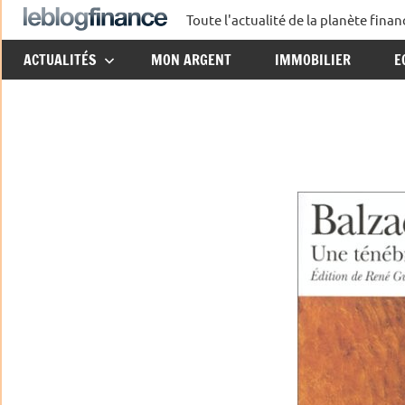
Aller
Toute l'actualité de la planète fin
Le
au
ACTUALITÉS
MON ARGENT
IMMOBILIER
E
contenu
Blog
Finance