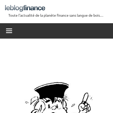
Aller
au
Toute l'actualité de la planète finance sans langue de bois…
contenu
Le
Blog
Finance