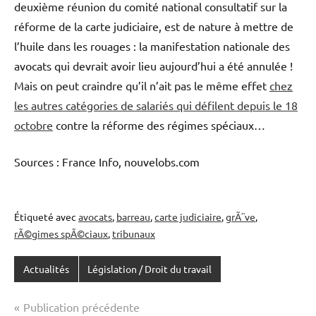
deuxième réunion du comité national consultatif sur la
réforme de la carte judiciaire, est de nature à mettre de
l’huile dans les rouages : la manifestation nationale des
avocats qui devrait avoir lieu aujourd’hui a été annulée !
Mais on peut craindre qu’il n’ait pas le même effet
chez
les autres catégories de salariés qui défilent depuis le 18
octobre
contre la réforme des régimes spéciaux…
Sources : France Info, nouvelobs.com
Olivier Demeulenaere
Étiqueté avec
avocats
,
barreau
,
carte judiciaire
,
grÃ¨ve
,
rÃ©gimes spÃ©ciaux
,
tribunaux
Actualités
Législation / Droit du travail
Navigation
Publication précédente