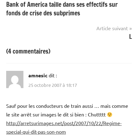
Bank of America taille dans ses effectifs sur
de
fonds de crise des subprimes
l’article
Article suivant
L
(4 commentaires)
amnesic
dit :
25 octobre 2007 à 18:17
Sauf pour les conducteurs de train aussi … mais comme
le site arrêt sur images le dit si bien : Chuttttt
http://arretsurimages.net/post/2007/10/22/Regime-
special-qui-dit-pas-son-nom