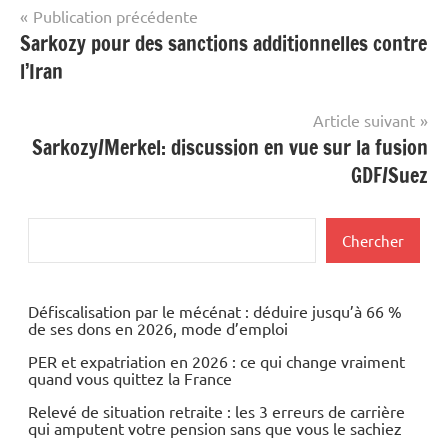
Navigation
Publication précédente
Sarkozy pour des sanctions additionnelles contre
de
l’Iran
l’article
Article suivant
Sarkozy/Merkel: discussion en vue sur la fusion
GDF/Suez
Rechercher
Chercher
Défiscalisation par le mécénat : déduire jusqu’à 66 %
de ses dons en 2026, mode d’emploi
PER et expatriation en 2026 : ce qui change vraiment
quand vous quittez la France
Relevé de situation retraite : les 3 erreurs de carrière
qui amputent votre pension sans que vous le sachiez