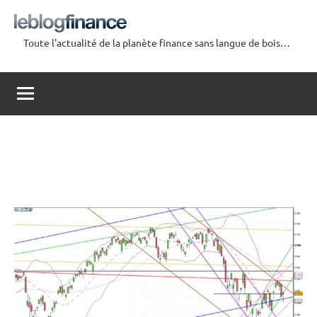
Aller
au
Toute l'actualité de la planète finance sans langue de bois…
contenu
Le
Blog
Finance