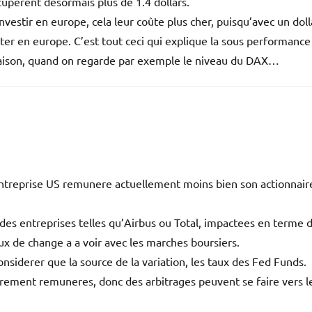
écupèrent désormais plus de 1.4 dollars.
vestir en europe, cela leur coûte plus cher, puisqu’avec un dollar
ter en europe. C’est tout ceci qui explique la sous performance
 raison, quand on regarde par exemple le niveau du DAX…
entreprise US remunere actuellement moins bien son actionnair
t des entreprises telles qu’Airbus ou Total, impactees en terme 
ux de change a a voir avec les marches boursiers.
onsiderer que la source de la variation, les taux des Fed Funds.
rement remuneres, donc des arbitrages peuvent se faire vers l