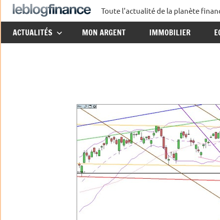
Aller
Toute l'actualité de la planète fin
Le
au
ACTUALITÉS
MON ARGENT
IMMOBILIER
E
contenu
Blog
Finance