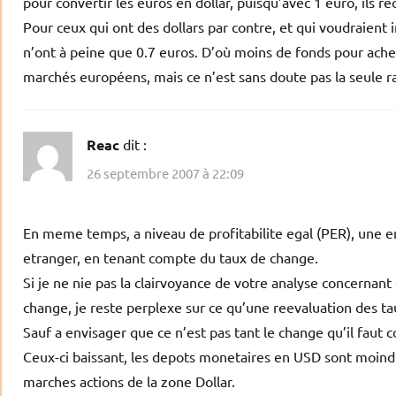
pour convertir les euros en dollar, puisqu’avec 1 euro, ils r
Pour ceux qui ont des dollars par contre, et qui voudraient in
n’ont à peine que 0.7 euros. D’où moins de fonds pour ache
marchés européens, mais ce n’est sans doute pas la seule
Reac
dit :
26 septembre 2007 à 22:09
En meme temps, a niveau de profitabilite egal (PER), une 
etranger, en tenant compte du taux de change.
Si je ne nie pas la clairvoyance de votre analyse concernan
change, je reste perplexe sur ce qu’une reevaluation des ta
Sauf a envisager que ce n’est pas tant le change qu’il faut c
Ceux-ci baissant, les depots monetaires en USD sont moind
marches actions de la zone Dollar.