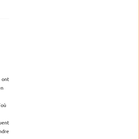
 ont
en
’où
tuent
endre