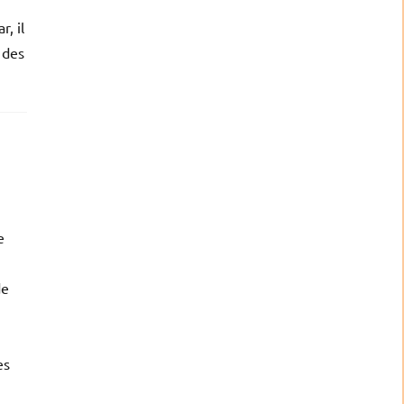
, il
 des
e
de
es