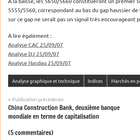
A la baisse, les 5650/5660 constitueront un premier s
5555/5560, correspondant au bas du gap haussier de l
sur ce gap ne serait pas un signal très encourageant 
A lire également :
Analyse CAC 25/09/07
Analyse DJ 25/09/07
Analyse Nasdaq 25/09/07
Analyse graphique et technique
Indices
Marchés en p
Navigation
Publication précédente
China Construction Bank, deuxième banque
de
mondiale en terme de capitalisation
l’article
(5 commentaires)