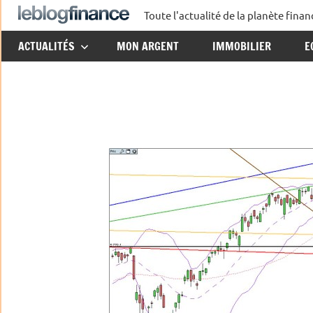
Aller
Toute l'actualité de la planète fin
Le
au
ACTUALITÉS
MON ARGENT
IMMOBILIER
E
contenu
Blog
Finance