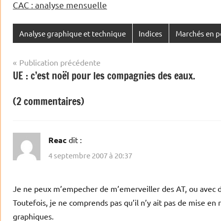
CAC : analyse mensuelle
Analyse graphique et technique
Indices
Marchés en p
Navigation
Publication précédente
UE : c’est noël pour les compagnies des eaux.
de
l’article
(2 commentaires)
Reac
dit :
4 septembre 2007 à 20:37
Je ne peux m’empecher de m’emerveiller des AT, ou avec de 
Toutefois, je ne comprends pas qu’il n’y ait pas de mise en
graphiques.