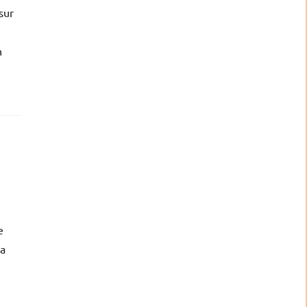
sur
n
e
la