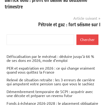
Barrick Gold : profit en baisse au deuxième
de
trimestre
l’article
Article suivant
Pétrole et gaz : fort séisme sur l
Rechercher
Chercher
Défiscalisation par le mécénat : déduire jusqu’à 66 %
de ses dons en 2026, mode d’emploi
PER et expatriation en 2026 : ce qui change vraiment
quand vous quittez la France
Relevé de situation retraite : les 3 erreurs de carrière
qui amputent votre pension sans que vous le sachiez
Démembrement temporaire de SCPI : acquérir avec
une décote et préparer un revenu futur
Fonds à échéance 2026-2028 : le placement obligataire