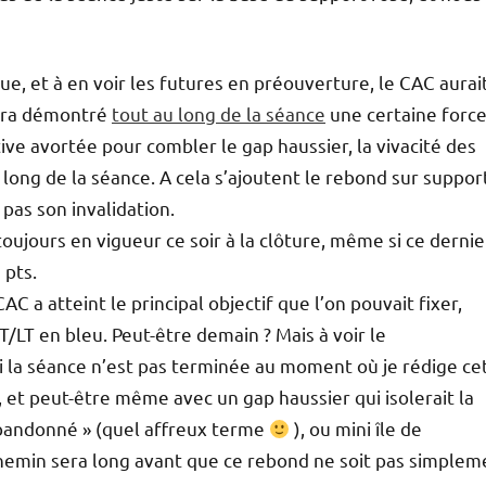
ue, et à en voir les futures en préouverture, le CAC aurai
 aura démontré
tout au long de la séance
une certaine forc
tive avortée pour combler le gap haussier, la vivacité des
ong de la séance. A cela s’ajoutent le rebond sur suppor
pas son invalidation.
toujours en vigueur ce soir à la clôture, même si ce dernie
 pts.
C a atteint le principal objectif que l’on pouvait fixer,
/LT en bleu. Peut-être demain ? Mais à voir le
 la séance n’est pas terminée au moment où je rédige ce
 et peut-être même avec un gap haussier qui isolerait la
 abandonné » (quel affreux terme
), ou mini île de
 chemin sera long avant que ce rebond ne soit pas simplem