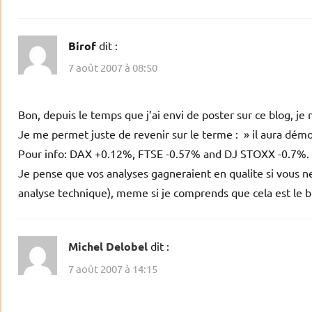
Birof
dit :
7 août 2007 à 08:50
Bon, depuis le temps que j’ai envi de poster sur ce blog, je 
Je me permet juste de revenir sur le terme : » il aura dém
Pour info: DAX +0.12%, FTSE -0.57% and DJ STOXX -0.7%.
Je pense que vos analyses gagneraient en qualite si vous ne
analyse technique), meme si je comprends que cela est le b
Michel Delobel
dit :
7 août 2007 à 14:15