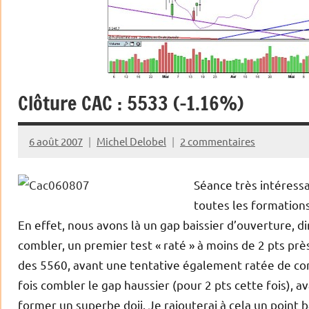
Clôture CAC : 5533 (-1.16%)
6 août 2007
Michel Delobel
2 commentaires
Séance très intéressa
toutes les formation
En effet, nous avons là un gap baissier d’ouverture, d
combler, un premier test « raté » à moins de 2 pts prè
des 5560, avant une tentative également ratée de c
fois combler le gap haussier (pour 2 pts cette fois), 
former un superbe doji. Je rajouterai à cela un point b