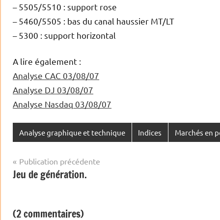
– 5505/5510 : support rose
– 5460/5505 : bas du canal haussier MT/LT
– 5300 : support horizontal
A lire également :
Analyse CAC 03/08/07
Analyse DJ 03/08/07
Analyse Nasdaq 03/08/07
Analyse graphique et technique
Indices
Marchés en p
Navigation
Publication précédente
Jeu de génération.
de
l’article
(2 commentaires)