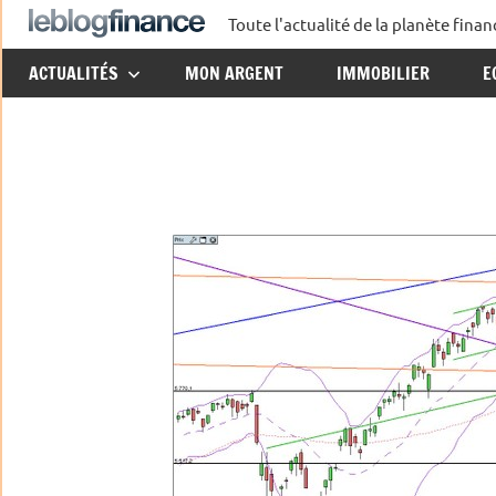
Aller
Toute l'actualité de la planète fin
Le
au
ACTUALITÉS
MON ARGENT
IMMOBILIER
E
contenu
Blog
Finance