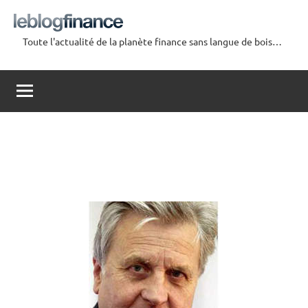
Aller
au
Toute l'actualité de la planète finance sans langue de bois…
contenu
Le
Blog
Finance