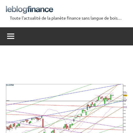
Aller
au
Toute l'actualité de la planète finance sans langue de bois…
contenu
Le
Blog
Finance