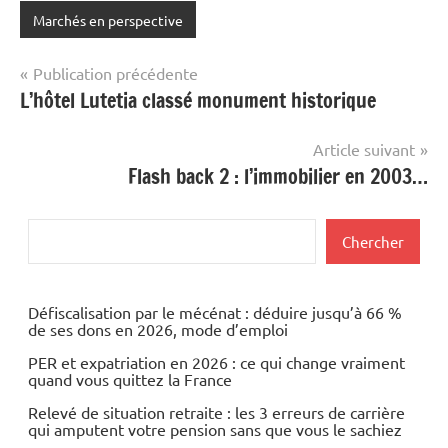
Marchés en perspective
Navigation
Publication précédente
L’hôtel Lutetia classé monument historique
de
l’article
Article suivant
Flash back 2 : l’immobilier en 2003…
Rechercher
Chercher
Défiscalisation par le mécénat : déduire jusqu’à 66 %
de ses dons en 2026, mode d’emploi
PER et expatriation en 2026 : ce qui change vraiment
quand vous quittez la France
Relevé de situation retraite : les 3 erreurs de carrière
qui amputent votre pension sans que vous le sachiez