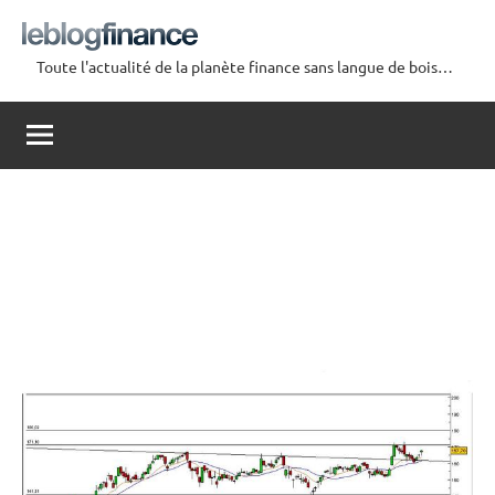
Aller
au
Toute l'actualité de la planète finance sans langue de bois…
contenu
Le
Blog
Finance