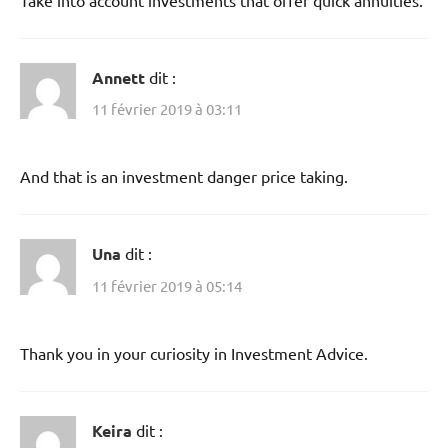
Annett
dit :
11 février 2019 à 03:11
And that is an investment danger price taking.
Una
dit :
11 février 2019 à 05:14
Thank you in your curiosity in Investment Advice.
Keira
dit :