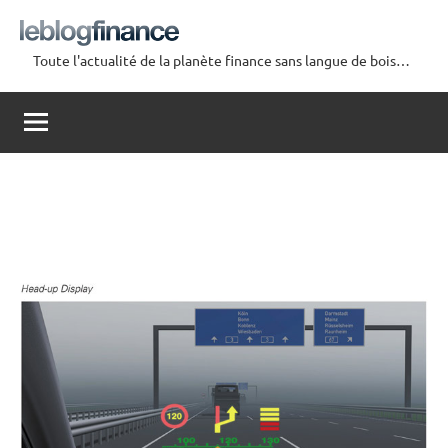
Aller
au
Toute l'actualité de la planète finance sans langue de bois…
contenu
Le
Blog
Finance