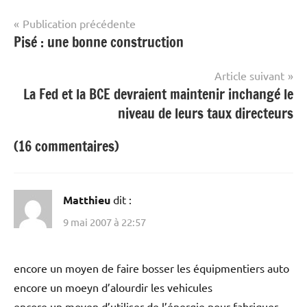
Navigation
Publication précédente
Pisé : une bonne construction
de
l’article
Article suivant
La Fed et la BCE devraient maintenir inchangé le
niveau de leurs taux directeurs
(16 commentaires)
Matthieu
dit :
9 mai 2007 à 22:57
encore un moyen de faire bosser les équipmentiers auto
encore un moeyn d’alourdir les vehicules
encore un moyen d’utiliser de l’énergie pour fabriquer