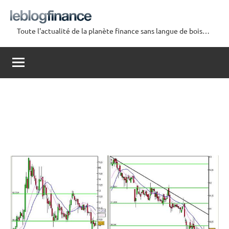
Aller
au
Toute l'actualité de la planète finance sans langue de bois…
contenu
Le
Blog
Finance