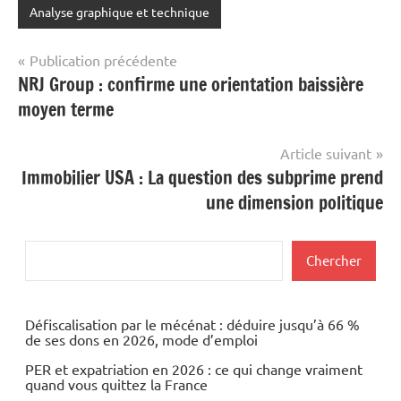
Analyse graphique et technique
Navigation
Publication précédente
NRJ Group : confirme une orientation baissière
de
moyen terme
l’article
Article suivant
Immobilier USA : La question des subprime prend
une dimension politique
Rechercher
Chercher
Défiscalisation par le mécénat : déduire jusqu’à 66 %
de ses dons en 2026, mode d’emploi
PER et expatriation en 2026 : ce qui change vraiment
quand vous quittez la France