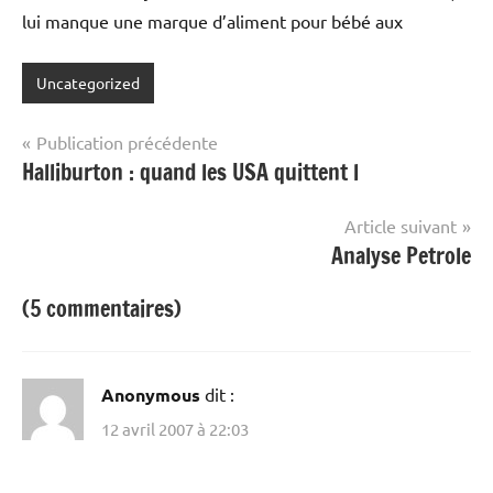
lui manque une marque d’aliment pour bébé aux
Uncategorized
Navigation
Publication précédente
Halliburton : quand les USA quittent l
de
l’article
Article suivant
Analyse Petrole
(5 commentaires)
Anonymous
dit :
12 avril 2007 à 22:03