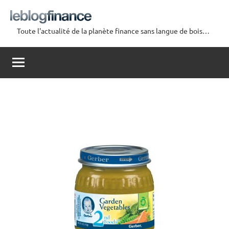
Aller
au
Toute l'actualité de la planète finance sans langue de bois…
contenu
Le
Blog
Finance