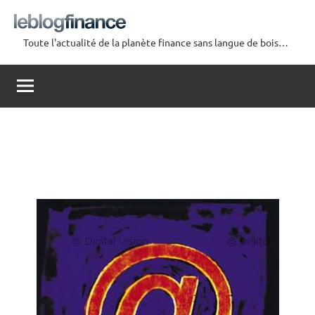
Aller
au
Toute l'actualité de la planète finance sans langue de bois…
contenu
Le
Blog
Finance