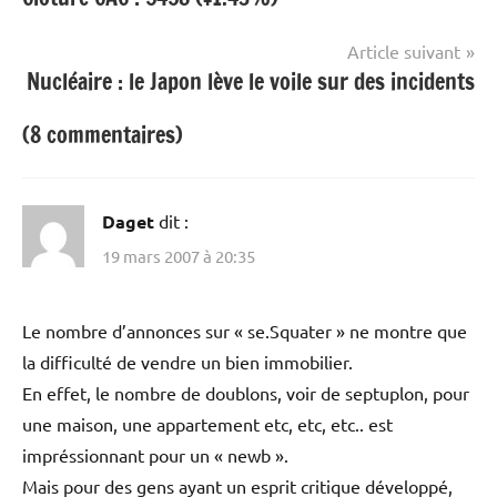
de
l’article
Article suivant
Nucléaire : le Japon lève le voile sur des incidents
(8 commentaires)
Daget
dit :
19 mars 2007 à 20:35
Le nombre d’annonces sur « se.Squater » ne montre que
la difficulté de vendre un bien immobilier.
En effet, le nombre de doublons, voir de septuplon, pour
une maison, une appartement etc, etc, etc.. est
impréssionnant pour un « newb ».
Mais pour des gens ayant un esprit critique développé,