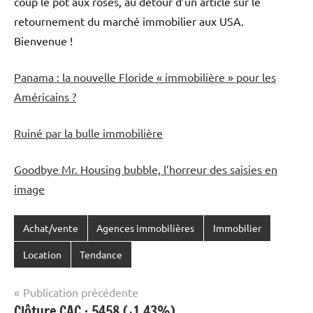
coup le pot aux roses, au détour d’un article sur le
retournement du marché immobilier aux USA.
Bienvenue !
Panama : la nouvelle Floride « immobilière » pour les
Américains ?
Ruiné par la bulle immobilière
Goodbye Mr. Housing bubble, l’horreur des saisies en
image
Achat/vente
Agences immobilières
Immobilier
Location
Tendance
Navigation
Publication précédente
Clôture CAC : 5458 (+1.43%)