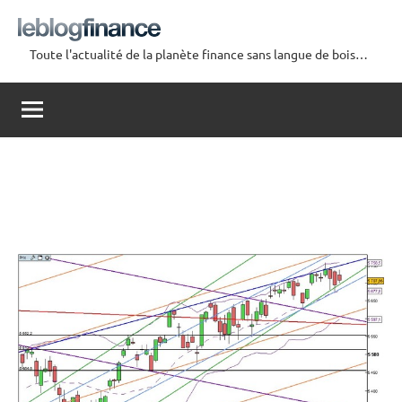
Aller
au
Toute l'actualité de la planète finance sans langue de bois…
contenu
Le
Blog
Finance