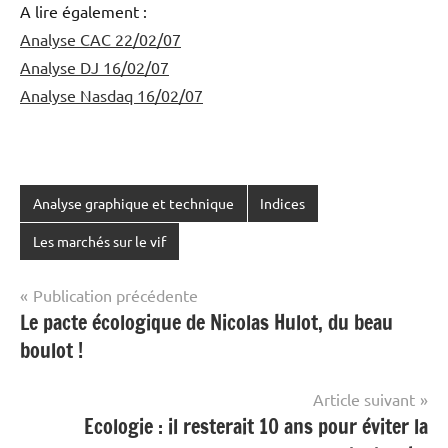
A lire également :
Analyse CAC 22/02/07
Analyse DJ 16/02/07
Analyse Nasdaq 16/02/07
Analyse graphique et technique
Indices
Les marchés sur le vif
Navigation
Publication précédente
Le pacte écologique de Nicolas Hulot, du beau
de
boulot !
l’article
Article suivant
Ecologie : il resterait 10 ans pour éviter la