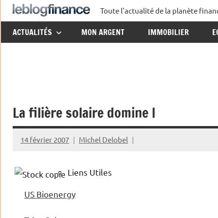
Aller
Toute l'actualité de la planète fin
Le
au
ACTUALITÉS
MON ARGENT
IMMOBILIER
E
contenu
Blog
Finance
La filière solaire domine l
14 février 2007
Michel Delobel
Liens Utiles
US Bioenergy