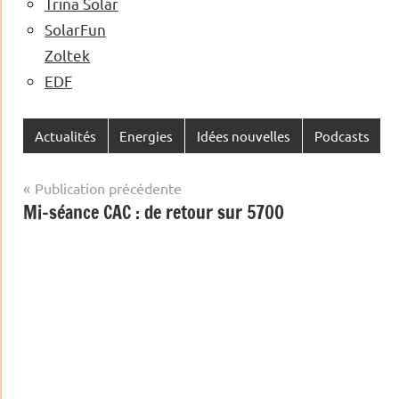
Trina Solar
SolarFun
Zoltek
EDF
Actualités
Energies
Idées nouvelles
Podcasts
Navigation
Publication précédente
Mi-séance CAC : de retour sur 5700
de
l’article