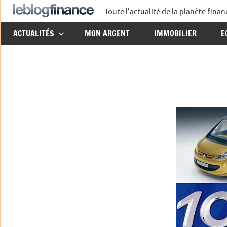
Aller
Toute l'actualité de la planète fin
Le
au
ACTUALITÉS
MON ARGENT
IMMOBILIER
E
contenu
Blog
Finance