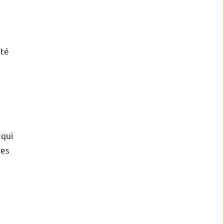
ité
 qui
ses