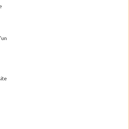
e
d’un
site