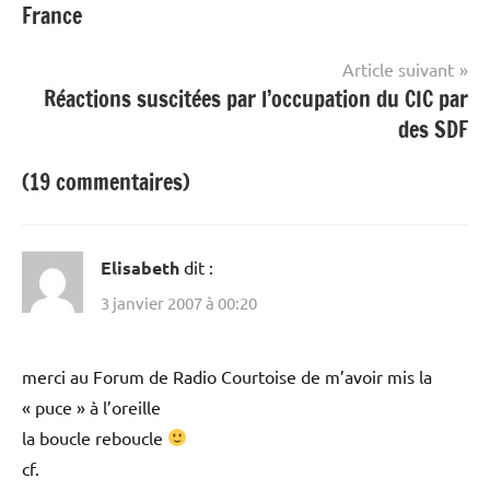
France
l’article
Article suivant
Réactions suscitées par l’occupation du CIC par
des SDF
(19 commentaires)
Elisabeth
dit :
3 janvier 2007 à 00:20
merci au Forum de Radio Courtoise de m’avoir mis la
« puce » à l’oreille
la boucle reboucle
cf.