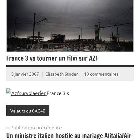
France 3 va tourner un film sur AZF
3 janvier 2007
Elisabeth Studer
19 commentaires
France 3 s
Valeurs du CAC40
Navigation
Publication précédente
Un ministre italien hostile au mariage Alitalia/Air
de