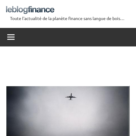
Aller
au
Toute l'actualité de la planète finance sans langue de bois…
contenu
Le
Blog
Finance