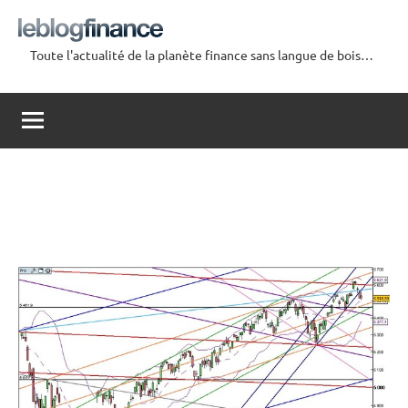
Aller
au
Toute l'actualité de la planète finance sans langue de bois…
contenu
Le
Blog
Finance