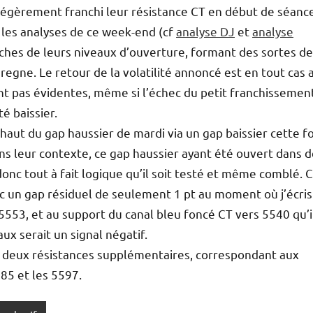
x légèrement franchi leur résistance CT en début de séanc
 les analyses de ce week-end (cf
analyse DJ
et
analyse
oches de leurs niveaux d’ouverture, formant des sortes de
regne. Le retour de la volatilité annoncé est en tout cas 
ant pas évidentes, même si l’échec du petit franchissemen
é baissier.
haut du gap haussier de mardi via un gap baissier cette fo
dans leur contexte, ce gap haussier ayant été ouvert dans 
donc tout à fait logique qu’il soit testé et même comblé. C
avec un gap résiduel de seulement 1 pt au moment où j’écris
553, et au support du canal bleu foncé CT vers 5540 qu’i
ux serait un signal négatif.
deux résistances supplémentaires, correspondant aux
585 et les 5597.