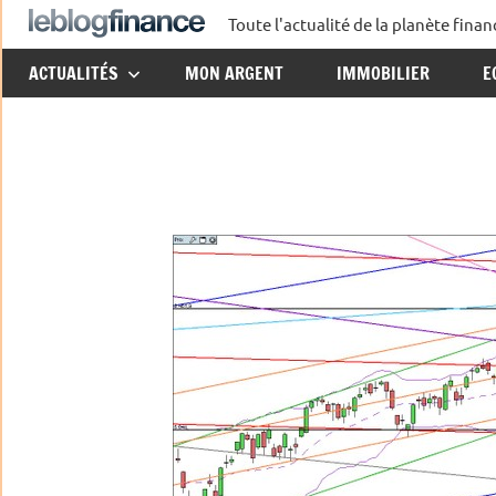
Aller
Toute l'actualité de la planète fin
Le
au
ACTUALITÉS
MON ARGENT
IMMOBILIER
E
contenu
Blog
Finance