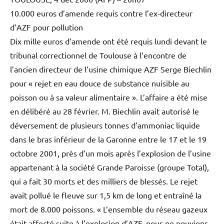
Vous remarquerez que l’enquete choc … n’est pas celle
que l’on croit…
Cynisme ou clin d’oeil ?
Elisabeth
dit :
6 décembre 2006 à 01:38
Sur AZF , on en reparle demain
TOULOUSE, 4 déc 2006 (AFP) – 20h07
10.000 euros d’amende requis contre l’ex-directeur
d’AZF pour pollution
Dix mille euros d’amende ont été requis lundi devant le
tribunal correctionnel de Toulouse à l’encontre de
l’ancien directeur de l’usine chimique AZF Serge Biechlin
pour « rejet en eau douce de substance nuisible au