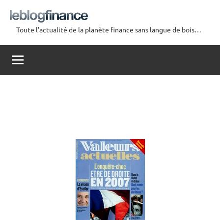
Aller
au
Toute l'actualité de la planète finance sans langue de bois…
contenu
Le
Blog
Finance