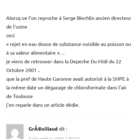
http://www.midi-pyrenees.drire.gouv.fr/
+ Environnement Industriel
+ Risque accidentel
+ Clip
———————————-
Comptes rendus 2006
SNPE et dÃ©gazage
dit :
8 décembre 2006 à 22:26
Alorsq ue l’on reproche à Serge Biechlin ancien directeur
de l’usine
ceci
« rejet en eau douce de substance nuisible au poisson ou
à sa valeur alimentaire ». ..