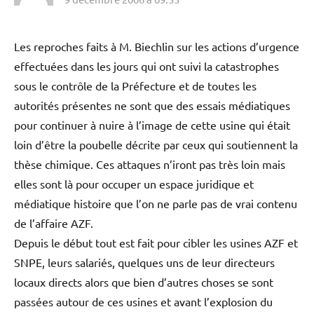
je viens de retrouver dans la Depeche Du Midi du 22
Octobre 2001 ..
que la pref de Haute Garonne avait autorisé à la SNPE à
la même date un dégazage de chloroformate dans l’air
de Toulouse
j’en reparle dans un article dédie.
GrÃ©sillaud
dit :
9 décembre 2006 à 09:53
Les reproches faits à M. Biechlin sur les actions d’urgence
effectuées dans les jours qui ont suivi la catastrophes
sous le contrôle de la Préfecture et de toutes les
autorités présentes ne sont que des essais médiatiques