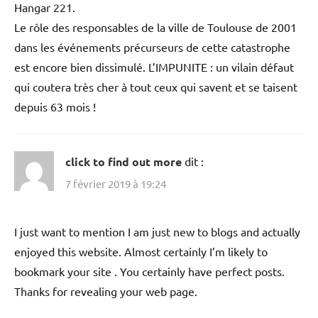
pour continuer à nuire à l’image de cette usine qui était
loin d’être la poubelle décrite par ceux qui soutiennent la
thèse chimique. Ces attaques n’iront pas très loin mais
elles sont là pour occuper un espace juridique et
médiatique histoire que l’on ne parle pas de vrai contenu
de l’affaire AZF.
Depuis le début tout est fait pour cibler les usines AZF et
SNPE, leurs salariés, quelques uns de leur directeurs
locaux directs alors que bien d’autres choses se sont
passées autour de ces usines et avant l’explosion du
Hangar 221.
Le rôle des responsables de la ville de Toulouse de 2001
dans les événements précurseurs de cette catastrophe
est encore bien dissimulé. L’IMPUNITE : un vilain défaut
qui coutera très cher à tout ceux qui savent et se taisent
depuis 63 mois !