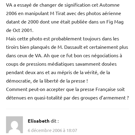
Deransart ?
Une période jusqu’en 2003 où on fouille sérieusement
avec carte blanche donnée à un journaliste qui a mis en
difficulté maintes personnes au point d’être pris très au
sérieux par le juge Thierry Perriquet.
Et puis une période de silence total, planqué au Fig Mag.
Entre les deux : une photographie d’un ornithologue
prise entre les deux salves d’explosions depuis la colline
de Pech David, photographie que M. Deransart a montré
à quelques témoins en 2003, photographie que le journal
VA a essayé de changer de signification cet Automne
2006 en manipulant M Tirat avec des photos aérienne
datant de 2000 dont une était publiée dans un Fig Mag
de Oct 2001.
Mais cette photo est probablement toujours dans les
tiroirs bien planqués de M. Dassault et certainement plus