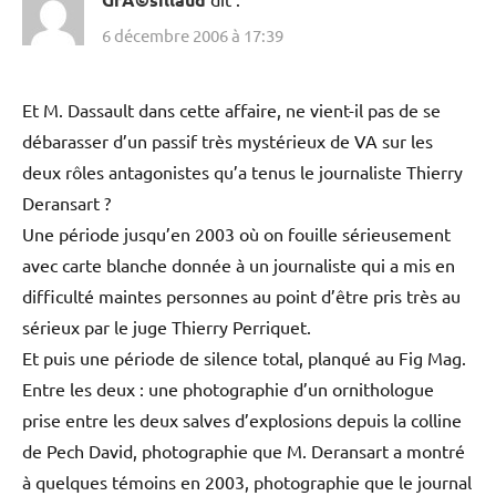
rocambolesque des experts officiels ?
Tout cela était visible depuis longtemps… et les sources
d’informations des investigateurs de VA devenaient de
plus en plus « merdiques » au point d’en terminer avec la
thèse foireuse de l’hydrazine rampant et d’omettre
l’étude de nombreuses pistes entamée par Thierry
Deransart avant 2003. Pourquoi ne pas avoir anticipé cet
événement largement prévisible ?
GrÃ©sillaud
dit :
6 décembre 2006 à 17:39
Et M. Dassault dans cette affaire, ne vient-il pas de se
débarasser d’un passif très mystérieux de VA sur les
deux rôles antagonistes qu’a tenus le journaliste Thierry