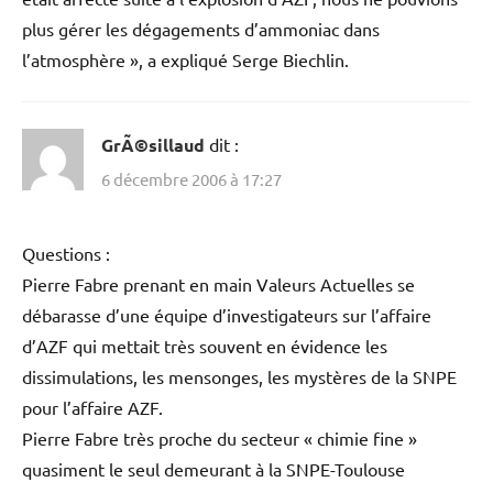
poisson ou à sa valeur alimentaire ». L’affaire a été mise
en délibéré au 28 février. M. Biechlin avait autorisé le
déversement de plusieurs tonnes d’ammoniac liquide
dans le bras inférieur de la Garonne entre le 17 et le 19
octobre 2001, près d’un mois après l’explosion de l’usine
appartenant à la société Grande Paroisse (groupe Total),
qui a fait 30 morts et des milliers de blessés. Le rejet
avait pollué le fleuve sur 1,5 km de long et entraîné la
mort de 8.000 poissons. « L’ensemble du réseau gazeux
était affecté suite à l’explosion d’AZF, nous ne pouvions
plus gérer les dégagements d’ammoniac dans
l’atmosphère », a expliqué Serge Biechlin.
GrÃ©sillaud
dit :
6 décembre 2006 à 17:27