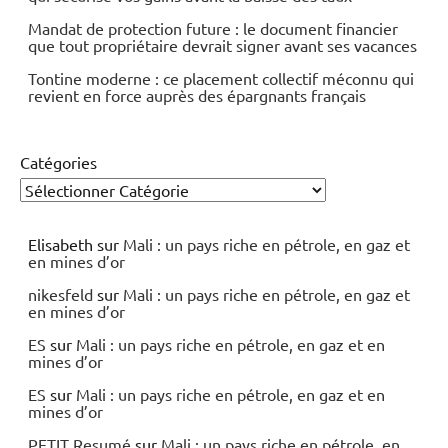
Défiscalisation par le mécénat : déduire jusqu’à 66 %
de ses dons en 2026, mode d’emploi
PER et expatriation en 2026 : ce qui change vraiment
quand vous quittez la France
Relevé de situation retraite : les 3 erreurs de carrière
qui amputent votre pension sans que vous le sachiez
Démembrement temporaire de SCPI : acquérir avec
une décote et préparer un revenu futur
Fonds à échéance 2026-2028 : le placement obligataire
qui sécurise vos gains avant la baisse des taux
Mandat de protection future : le document financier
que tout propriétaire devrait signer avant ses vacances
Tontine moderne : ce placement collectif méconnu qui
revient en force auprès des épargnants français
Catégories