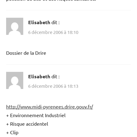
parle notamment de brome ..
Pourtant 2000 à 3 000 personnes vont y traviller , dessus
, ou à coté.
De même les productions de la SNPE – toujours en
activité – pourraient également s’avérer tout autant
dangereuses du fait de leur « incompatibilité », même si
elles relèvent du secret défense.
A l’heure ou Airbus est en difficulté, pas politiquement
correct , pour l’emploi notamment, de parler de la
pollution du site et des risques sanitaires.
Elisabeth
dit :
6 décembre 2006 à 18:10
Dossier de la Drire