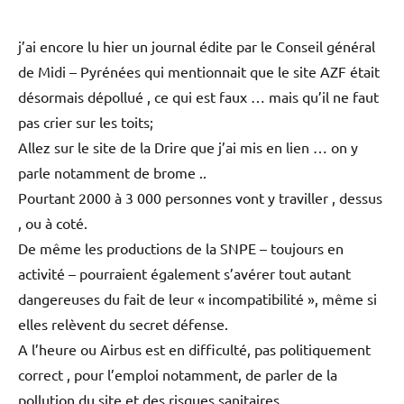
dans ceux de VA. Ah que ce fut bon ces négociations à
coups de pressions médiatiques savamment dosées
pendant deux ans et au mépris de la vérité, de la
démocratie, de la liberté de la presse !
Comment peut-on accepter que la presse Française soit
détenues en quasi-totalité par des groupes d’armement ?
Elisabeth
dit :
6 décembre 2006 à 18:07
j’ai encore lu hier un journal édite par le Conseil général
de Midi – Pyrénées qui mentionnait que le site AZF était
désormais dépollué , ce qui est faux … mais qu’il ne faut
pas crier sur les toits;
Allez sur le site de la Drire que j’ai mis en lien … on y