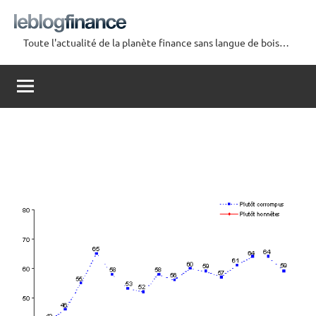
Aller
au
Toute l'actualité de la planète finance sans langue de bois…
contenu
Le
Blog
Finance