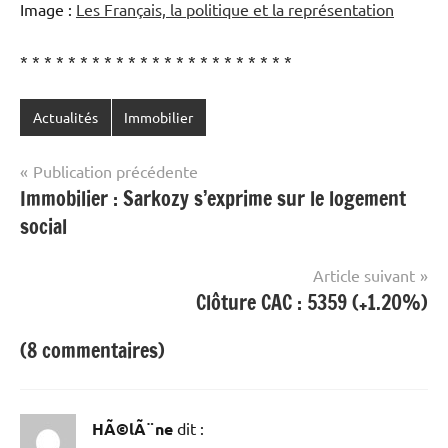
Image :
Les Français, la politique et la représentation
* * * * * * * * * * * * * * * * * * * * * * *
Actualités
Immobilier
Navigation
Publication précédente
Immobilier : Sarkozy s’exprime sur le logement
de
social
l’article
Article suivant
Clôture CAC : 5359 (+1.20%)
(8 commentaires)
HÃ©lÃ¨ne
dit :