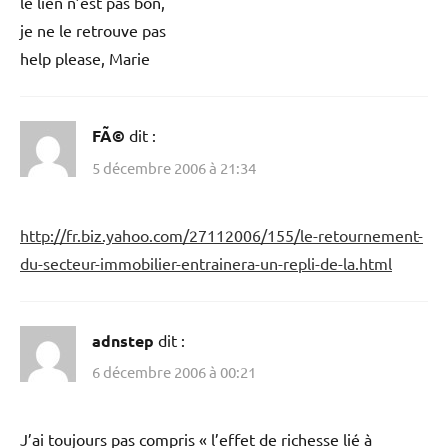
le lien n’est pas bon,
je ne le retrouve pas
help please, Marie
FÃ©
dit :
5 décembre 2006 à 21:34
http://fr.biz.yahoo.com/27112006/155/le-retournement-
du-secteur-immobilier-entrainera-un-repli-de-la.html
adnstep
dit :
6 décembre 2006 à 00:21
J’ai toujours pas compris « l’effet de richesse lié à