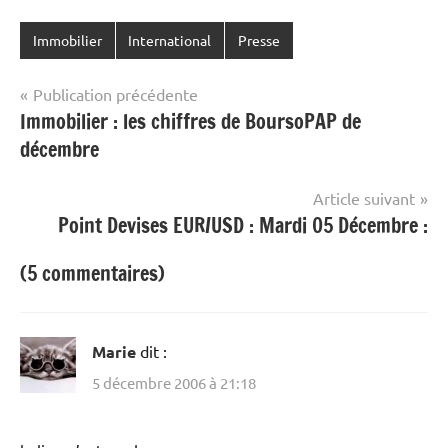
Immobilier
International
Presse
Navigation
Publication précédente
Immobilier : les chiffres de BoursoPAP de
de
décembre
l’article
Article suivant
Point Devises EUR/USD : Mardi 05 Décembre :
(5 commentaires)
Marie
dit :
5 décembre 2006 à 21:18