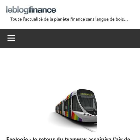
Aller
au
Toute l'actualité de la planète finance sans langue de bois…
contenu
Le
Blog
Finance
Ecologie : le retour du tramway assainira l’air de