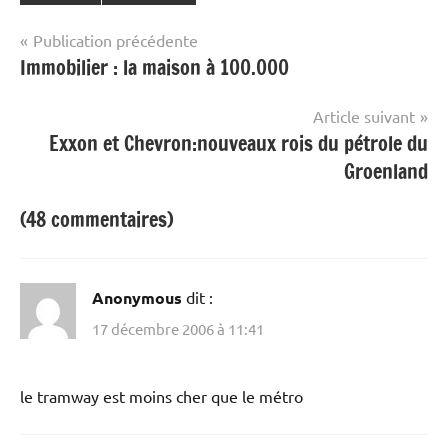
Navigation
Publication précédente
Immobilier : la maison à 100.000
de
l’article
Article suivant
Exxon et Chevron:nouveaux rois du pétrole du
Groenland
(48 commentaires)
Anonymous
dit :
17 décembre 2006 à 11:41
le tramway est moins cher que le métro