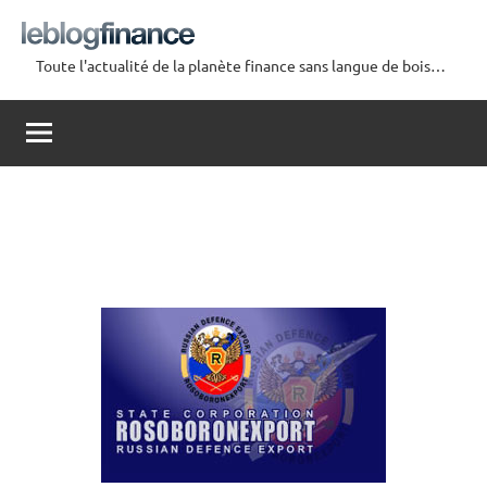
Aller
au
Toute l'actualité de la planète finance sans langue de bois…
contenu
Le
Blog
Finance