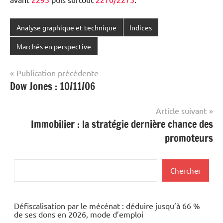
Analyse graphique et technique
Indices
Marchés en perspective
Navigation
Publication précédente
Dow Jones : 10/11/06
de
l’article
Article suivant
Immobilier : la stratégie dernière chance des
promoteurs
Rechercher
Chercher
Défiscalisation par le mécénat : déduire jusqu’à 66 %
de ses dons en 2026, mode d’emploi