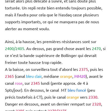
serait alors plus délicate à suivre, et sans doute plus
torturée. Un repli reste bien entendu toujours possible,
mais il faudra pour cela que le Nasdaq casse plusieurs
supports importants, ce qui ne manquera pas de nous
alerter au moment voulu.
Ainsi, à la hausse, les premières résistances sont sur
2400/2405
. Au dessus, pas grand chose avant les
2470
, si
ce n’est la bande supérieure de Bollinger qui devrait
freiner toute hausse trop rapide.
A la baisse, on surveillera tout d’abord les
2375
, puis les
2365
(canal
bleu clair
, médiane
orange
,
MM20
), avant le
canal
rose
, sur
2345
lundi (pente approx. de 4 à
5pts/jour). En dessous, le canal MT
bleu foncé
(peu
précis toutefois à CT), puis le canal
orange
vers
2330
.
Danger en dessous, avant un dernier rempart sur
2320
,
avant
2295
puis surtout
2270/2275
.