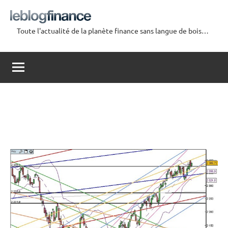
Aller
au
Toute l'actualité de la planète finance sans langue de bois…
contenu
Le
Blog
Finance