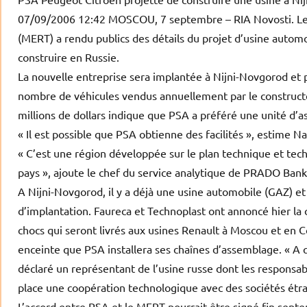
07/09/2006 12:42 MOSCOU, 7 septembre – RIA Novosti. L
(MERT) a rendu publics des détails du projet d’usine autom
construire en Russie.
La nouvelle entreprise sera implantée à Nijni-Novgorod et p
nombre de véhicules vendus annuellement par le constructe
millions de dollars indique que PSA a préféré une unité d’
« Il est possible que PSA obtienne des facilités », estime N
« C’est une région développée sur le plan technique et te
pays », ajoute le chef du service analytique de PRADO Banki
A Nijni-Novgorod, il y a déjà une usine automobile (GAZ) e
d’implantation. Faureca et Technoplast ont annoncé hier la 
chocs qui seront livrés aux usines Renault à Moscou et en C
enceinte que PSA installera ses chaînes d’assemblage. « A qu
déclaré un représentant de l’usine russe dont les responsabl
place une coopération technologique avec des sociétés étra
L’accord entre PSA et le MERT pourrait être signé fin sept