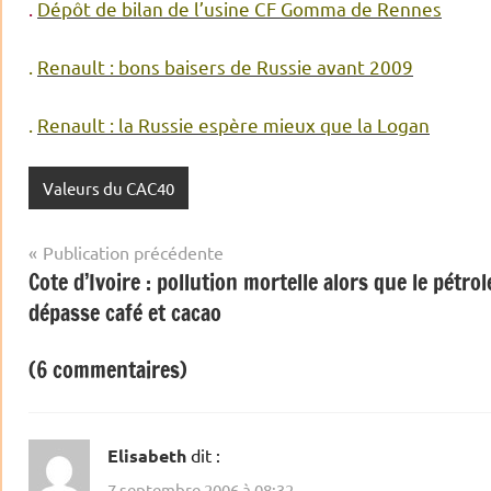
.
Dépôt de bilan de l’usine CF Gomma de Rennes
.
Renault : bons baisers de Russie avant 2009
.
Renault : la Russie espère mieux que la Logan
Valeurs du CAC40
Navigation
Publication précédente
Cote d’Ivoire : pollution mortelle alors que le pétrol
de
dépasse café et cacao
l’article
(6 commentaires)
Elisabeth
dit :
7 septembre 2006 à 08:32