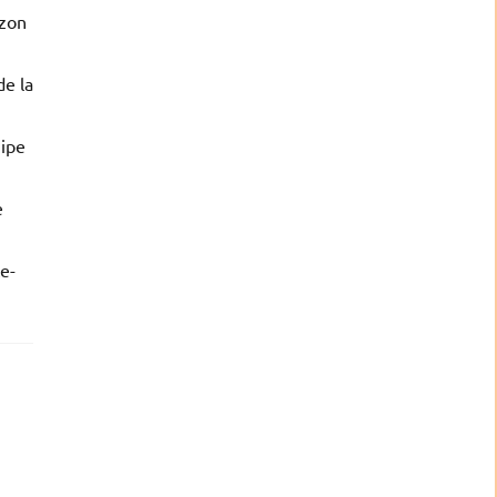
izon
de la
uipe
e
te-