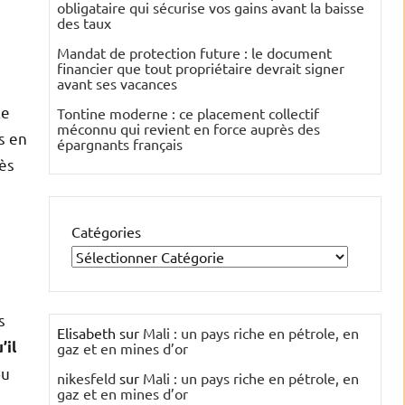
obligataire qui sécurise vos gains avant la baisse
des taux
Mandat de protection future : le document
financier que tout propriétaire devrait signer
avant ses vacances
le
Tontine moderne : ce placement collectif
méconnu qui revient en force auprès des
s en
épargnants français
rès
Catégories
s
Elisabeth
sur
Mali : un pays riche en pétrole, en
’il
gaz et en mines d’or
ou
nikesfeld
sur
Mali : un pays riche en pétrole, en
gaz et en mines d’or