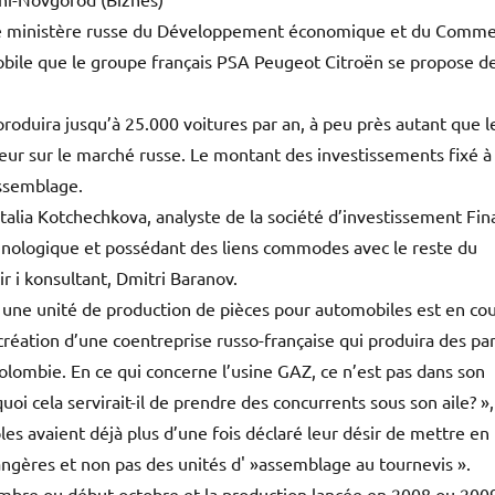
e ministère russe du Développement économique et du Comm
obile que le groupe français PSA Peugeot Citroën se propose d
roduira jusqu’à 25.000 voitures par an, à peu près autant que l
ur sur le marché russe. Le montant des investissements fixé à
assemblage.
atalia Kotchechkova, analyste de la société d’investissement Fi
chnologique et possédant des liens commodes avec le reste du
r i konsultant, Dmitri Baranov.
t une unité de production de pièces pour automobiles est en co
création d’une coentreprise russo-française qui produira des pa
olombie. En ce qui concerne l’usine GAZ, ce n’est pas dans son
oi cela servirait-il de prendre des concurrents sous son aile? »,
es avaient déjà plus d’une fois déclaré leur désir de mettre en
ngères et non pas des unités d' »assemblage au tournevis ».
embre ou début octobre et la production lancée en 2008 ou 200