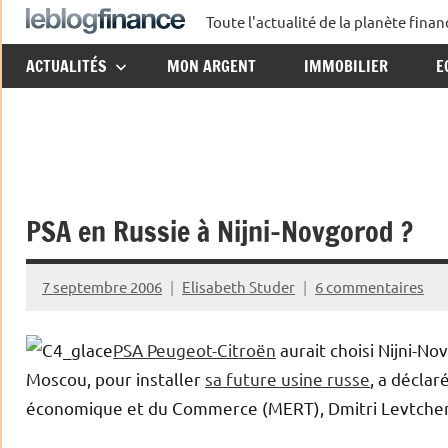
Aller
Toute l'actualité de la planète fin
Le
au
ACTUALITÉS
MON ARGENT
IMMOBILIER
E
contenu
Blog
Finance
PSA en Russie à Nijni-Novgorod ?
7 septembre 2006
Elisabeth Studer
6 commentaires
PSA Peugeot-Citroën
aurait choisi Nijni-No
Moscou, pour installer
sa future usine russe
, a décla
économique et du Commerce (MERT), Dmitri Levtche