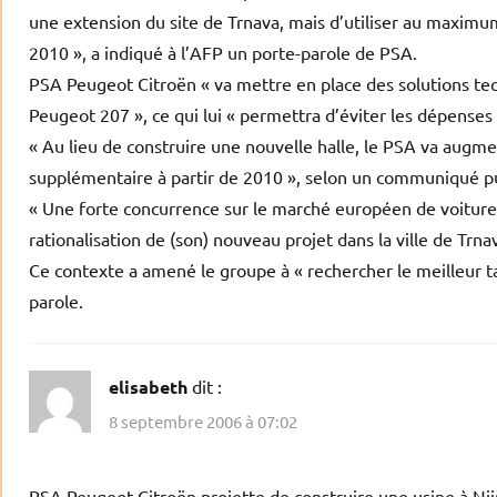
une extension du site de Trnava, mais d’utiliser au maximum
2010 », a indiqué à l’AFP un porte-parole de PSA.
PSA Peugeot Citroën « va mettre en place des solutions tech
Peugeot 207 », ce qui lui « permettra d’éviter les dépenses 
« Au lieu de construire une nouvelle halle, le PSA va aug
supplémentaire à partir de 2010 », selon un communiqué pub
« Une forte concurrence sur le marché européen de voitures
rationalisation de (son) nouveau projet dans la ville de Tr
Ce contexte a amené le groupe à « rechercher le meilleur tau
parole.
elisabeth
dit :
8 septembre 2006 à 07:02
PSA Peugeot Citroën projette de construire une usine à Ni