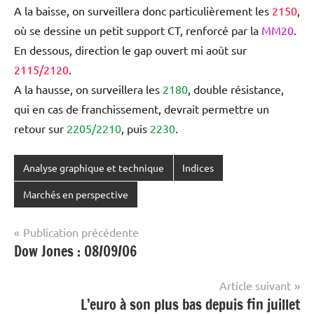
A la baisse, on surveillera donc particulièrement les
2150
,
où se dessine un petit support CT, renforcé par la
MM20
.
En dessous, direction le gap ouvert mi août sur
2115/2120
.
A la hausse, on surveillera les
2180
, double résistance,
qui en cas de franchissement, devrait permettre un
retour sur
2205/2210
, puis
2230
.
Analyse graphique et technique
Indices
Marchés en perspective
Navigation
Publication précédente
Dow Jones : 08/09/06
de
l’article
Article suivant
L’euro à son plus bas depuis fin juillet