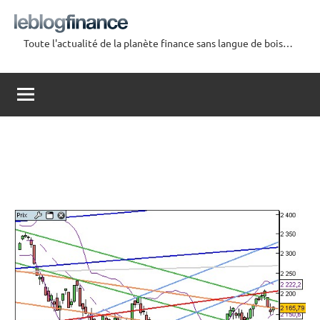
Aller
au
Toute l'actualité de la planète finance sans langue de bois…
contenu
Le
Blog
Finance