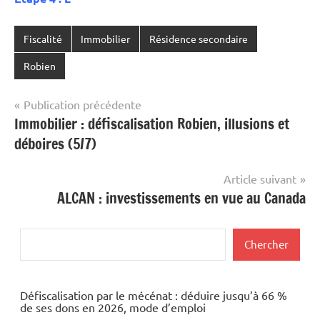
Fiscalité
Immobilier
Résidence secondaire
Robien
Navigation
Publication précédente
Immobilier : défiscalisation Robien, illusions et
de
déboires (5/7)
l’article
Article suivant
ALCAN : investissements en vue au Canada
Rechercher
Chercher
Défiscalisation par le mécénat : déduire jusqu’à 66 %
de ses dons en 2026, mode d’emploi