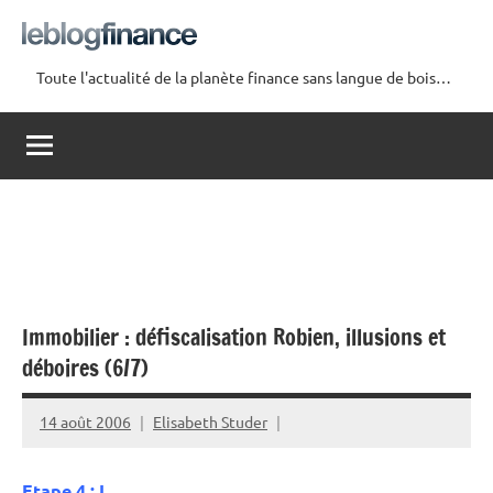
Aller
au
contenu
Toute l'actualité de la planète finance sans langue de bois…
Le
Blog
Finance
Immobilier : défiscalisation Robien, illusions et
déboires (6/7)
14 août 2006
Elisabeth Studer
Etape 4 : L