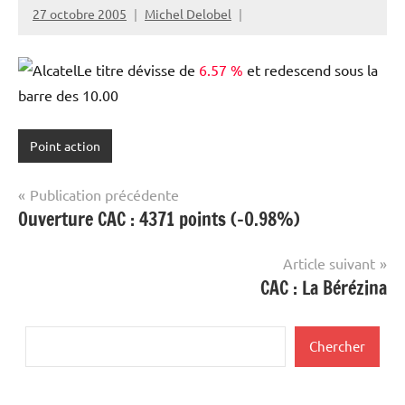
27 octobre 2005
Michel Delobel
Le titre dévisse de
6.57 %
et redescend sous la
barre des 10.00
Point action
Navigation
Publication précédente
Ouverture CAC : 4371 points (-0.98%)
de
l’article
Article suivant
CAC : La Bérézina
Rechercher
Chercher