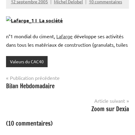
12 septembre 2005
Michel Delobel
10 commentaires
I La société
n°1 mondial du ciment,
Lafarge
développe ses activités
dans tous les matériaux de construction (granulats, tuiles
Valeurs du CAC40
Navigation
Publication précédente
Bilan Hebdomadaire
de
l’article
Article suivant
Zoom sur Dexia
(10 commentaires)