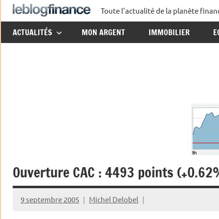
Aller
Toute l'actualité de la planète fin
Le
au
ACTUALITÉS
MON ARGENT
IMMOBILIER
E
contenu
Blog
Finance
Ouverture CAC : 4493 points (+0.62
9 septembre 2005
Michel Delobel