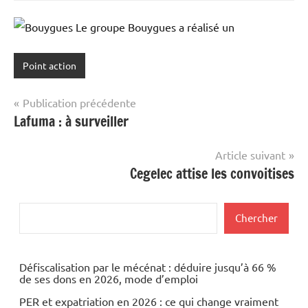
Le groupe Bouygues a réalisé un
Point action
Navigation
Publication précédente
Lafuma : à surveiller
de
l’article
Article suivant
Cegelec attise les convoitises
Rechercher
Chercher
Défiscalisation par le mécénat : déduire jusqu’à 66 %
de ses dons en 2026, mode d’emploi
PER et expatriation en 2026 : ce qui change vraiment